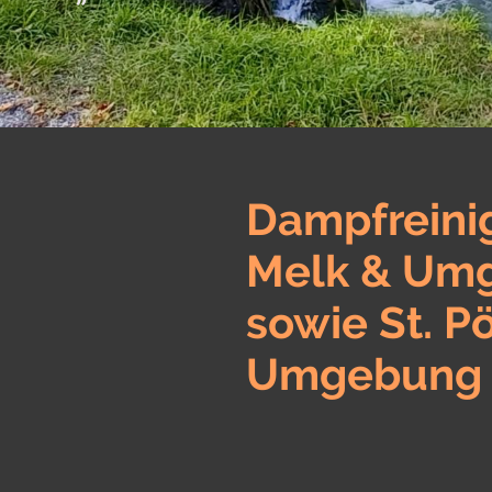
Dampfreini
Melk & Um
sowie St. P
Umgebung