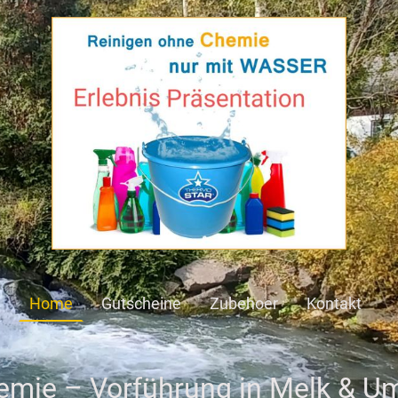
Home
Gutscheine
Zubehoer
Kontakt
emie – Vorführung in Melk & U