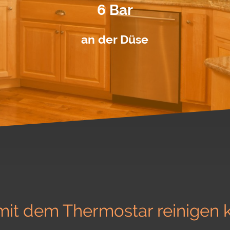
6 Bar
an der Düse
it dem Thermostar reinigen kö