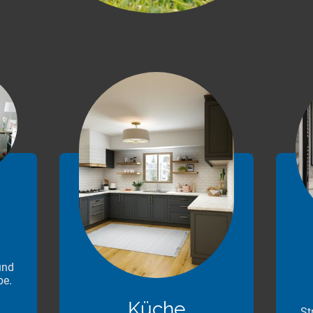
und
be.
Küche
St