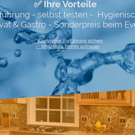
✅ Ihre Vorteile
führung - selbst testen - Hygieni
rivat & Gastro - Sonderpreis beim E
✅ Kostenlose Vorführung sichern
✅ WhatsApp Termin anfragen