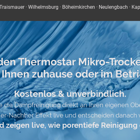
Traismauer · Wilhelmsburg · Böheimkirchen · Neulengbach · Kapel
 den Thermostar Mikro-Trock
 Ihnen zuhause oder im Betr
Kostenlos & unverbindlich.
e die Dampfreinigung direkt an Ihren eigenen Ob
er-Nachher Effekt live und entscheiden danach vö
zeigen live, wie porentiefe Reinigung