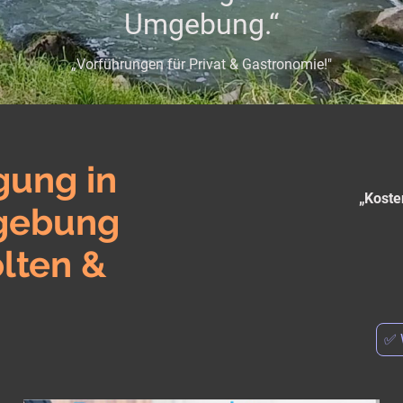
Umgebung.“
„Vorführungen für Privat & Gastronomie!"
gung in
„Koste
gebung
ölten &
✅ 