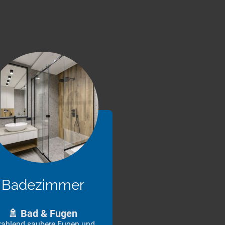
Badezimmer
🚿 Bad & Fugen
rahlend saubere Fugen und