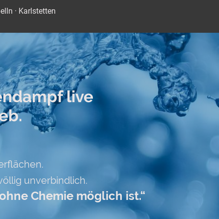
ln · Karlstetten
endampf live
ieb.
erflächen.
llig unverbindlich.
 ohne Chemie möglich ist.“