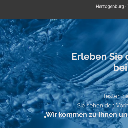
Herzogenburg · 
Erleben Sie
bei
Testen Si
Sie sehen den Vorh
„Wir kommen zu Ihnen und 